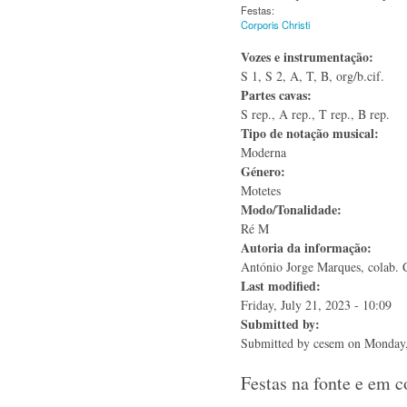
Festas:
Corporis Christi
Vozes e instrumentação:
S 1, S 2, A, T, B, org/b.cif.
Partes cavas:
S rep., A rep., T rep., B rep.
Tipo de notação musical:
Moderna
Género:
Motetes
Modo/Tonalidade:
Ré M
Autoria da informação:
António Jorge Marques, colab. C
Last modified:
Friday, July 21, 2023 - 10:09
Submitted by:
Submitted by
cesem
on Monday,
Festas na fonte e em 