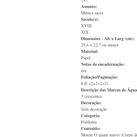
Assunto:
Música sacra
Século(s):
XVIII
XIX
Dimensões - Alt x Larg (cm):
29,6 x 22,7 ou menor
Material:
Papel
Notas de encadernação:
n/a
Foliação/Paginação:
8 ff. (2+2+2+2)
Descrição das Marcas de Águ
3 crescentes
Decoração:
Sem decoração
Categoria:
Polifonia
Conteúdo:
Motete O quam suavis (Corpo d