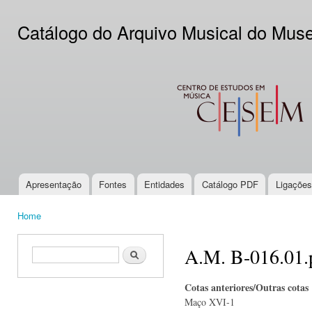
Ski
mai
Catálogo do Arquivo Musical do Mus
con
CESEM
Apresentação
Fontes
Entidades
Catálogo PDF
Ligações
Main menu
Home
You are here
A.M. B-016.01.
Search form
Search
Cotas anteriores/Outras cotas
Maço XVI-1