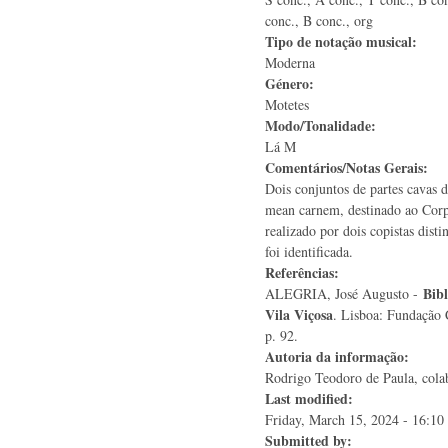
conc., B conc., org
Tipo de notação musical:
Moderna
Género:
Motetes
Modo/Tonalidade:
Lá M
Comentários/Notas Gerais:
Dois conjuntos de partes cavas
mean carnem, destinado ao Corp
realizado por dois copistas disti
foi identificada.
Referências:
Bibl
ALEGRIA, José Augusto -
Vila Viçosa
. Lisboa: Fundação 
p. 92.
Autoria da informação:
Rodrigo Teodoro de Paula, colab
Last modified:
Friday, March 15, 2024 - 16:10
Submitted by: