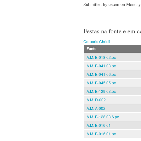
Submitted by
cesem
on Monday,
Festas na fonte e em 
Corporis Christi
Fonte
A.M. B-018.02.pc
A.M. B-041.03.pc
A.M. B-041.06.pc
A.M. B-045.05.pc
A.M. B-129.03.pc
A.M. D-002
A.M. A-002
A.M. B-128.03.6.pc
A.M. B-016.01
A.M. B-016.01.pc