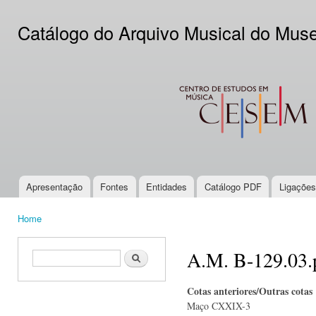
Ski
mai
Catálogo do Arquivo Musical do Mus
con
CESEM
Apresentação
Fontes
Entidades
Catálogo PDF
Ligações
Main menu
Home
You are here
A.M. B-129.03.
Search form
Search
Cotas anteriores/Outras cotas
Maço CXXIX-3