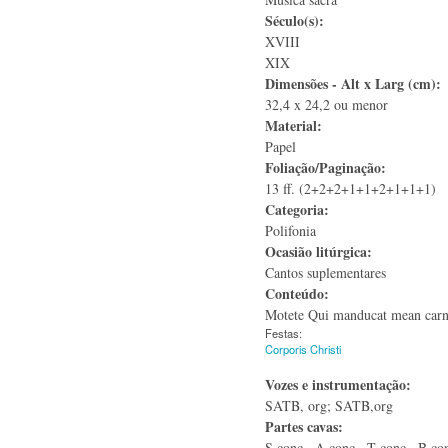
Século(s):
XVIII
XIX
Dimensões - Alt x Larg (cm):
32,4 x 24,2 ou menor
Material:
Papel
Foliação/Paginação:
13 ff. (2+2+2+1+1+2+1+1+1)
Categoria:
Polifonia
Ocasião litúrgica:
Cantos suplementares
Conteúdo:
Motete Qui manducat mean car
Festas:
Corporis Christi
Vozes e instrumentação:
SATB, org; SATB,org
Partes cavas:
S conc., A conc., T conc., B con