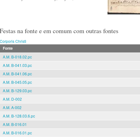
Festas na fonte e em comum com outras fontes
Corporis Christi
Fonte
A.M. B-018.02.pc
A.M. B-041.03.pc
A.M. B-041.06.pc
A.M. B-045.05.pc
A.M. B-129.03.pc
A.M. D-002
A.M. A-002
A.M. B-128.03.6.pc
A.M. B-016.01
A.M. B-016.01.pc