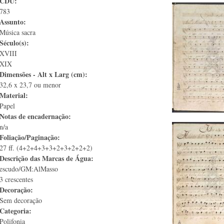
CDU:
783
Assunto:
Música sacra
Século(s):
XVIII
XIX
Dimensões - Alt x Larg (cm):
32,6 x 23,7 ou menor
Material:
Papel
Notas de encadernação:
n/a
Foliação/Paginação:
27 ff. (4+2+4+3+3+2+3+2+2+2)
Descrição das Marcas de Água:
escudo/GM:AlMasso
3 crescentes
Decoração:
Sem decoração
Categoria:
Polifonia