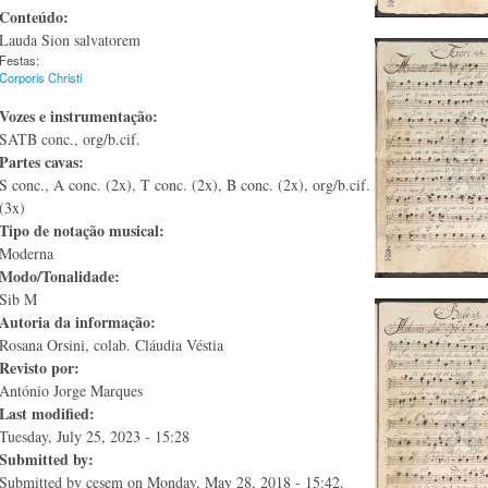
Conteúdo:
Lauda Sion salvatorem
Festas:
Corporis Christi
Vozes e instrumentação:
SATB conc., org/b.cif.
Partes cavas:
S conc., A conc. (2x), T conc. (2x), B conc. (2x), org/b.cif.
(3x)
Tipo de notação musical:
Moderna
Modo/Tonalidade:
Sib M
Autoria da informação:
Rosana Orsini, colab. Cláudia Véstia
Revisto por:
António Jorge Marques
Last modified:
Tuesday, July 25, 2023 - 15:28
Submitted by:
Submitted by
cesem
on Monday, May 28, 2018 - 15:42.