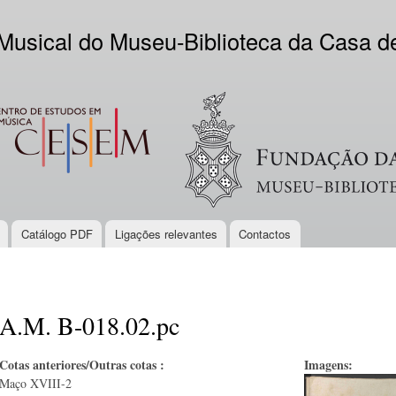
Skip to
main
 Musical do Museu-Biblioteca da Casa 
content
EM
Logo VV
Catálogo PDF
Ligações relevantes
Contactos
A.M. B-018.02.pc
Cotas anteriores/Outras cotas :
Imagens:
Maço XVIII-2