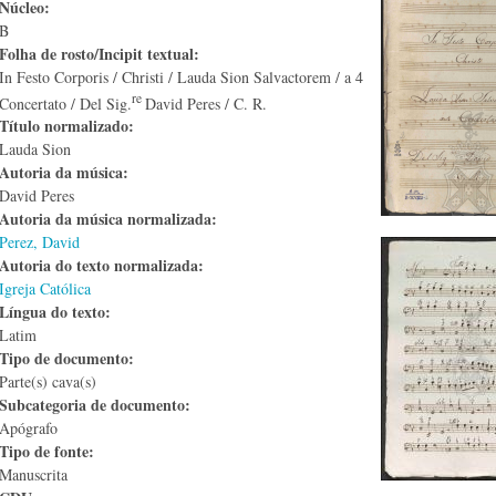
Núcleo:
B
Folha de rosto/Incipit textual:
In Festo Corporis / Christi / Lauda Sion Salvactorem / a 4
re
Concertato / Del Sig.
David Peres / C. R.
Título normalizado:
Lauda Sion
Autoria da música:
David Peres
Autoria da música normalizada:
Perez, David
Autoria do texto normalizada:
Igreja Católica
Língua do texto:
Latim
Tipo de documento:
Parte(s) cava(s)
Subcategoria de documento:
Apógrafo
Tipo de fonte:
Manuscrita