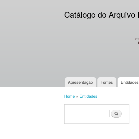
Catálogo do Arquivo
CES
Apresentação
Fontes
Entidades
Main menu
Home
»
Entidades
You are here
Search form
Search