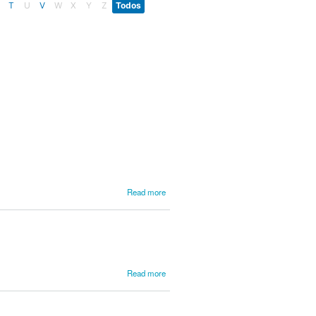
T
U
V
W
X
Y
Z
Todos
about
Read more
Coimbra,
José da
Costa
about
Read more
Colonna,
Giovanni
Paolo