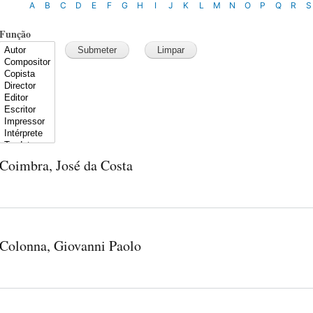
A
B
C
D
E
F
G
H
I
J
K
L
M
N
O
P
Q
R
S
Função
Coimbra, José da Costa
Colonna, Giovanni Paolo