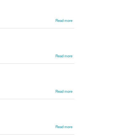
Pierre
about
Read more
Corbisieri,
Francesco
about
Read more
Corbisiero,
Antonio
about
Read more
Cordeiro,
João de
Sousa
about
Read more
Cordeiro,
Jose M.