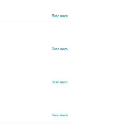
about
Read more
Coltellini,
Marco
about
Read more
Conceição,
Fr.
Bernardo
José da
about
Read more
Conceição,
Fr. Manuel
da
about
Read more
Condamin,
James
Jean