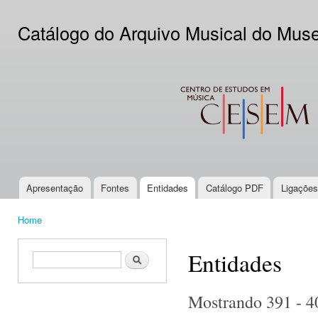
Ski
mai
Catálogo do Arquivo Musical do Mus
con
CESEM
Apresentação
Fontes
Entidades
Catálogo PDF
Ligações
Main menu
Home
You are here
Entidades
Search form
Search
Mostrando 391 - 4