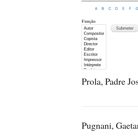
A
B
C
D
E
F
Função
Prola, Padre Jo
Pugnani, Gaeta