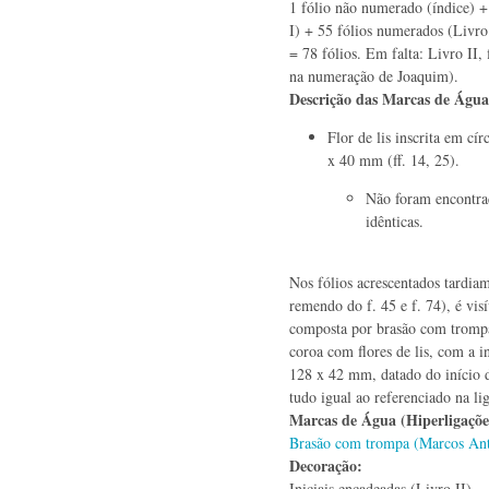
1 fólio não numerado (índice) +
I) + 55 fólios numerados (Livro 
= 78 fólios. Em falta: Livro II, 
na numeração de Joaquim).
Descrição das Marcas de Águ
Flor de lis inscrita em cí
x 40 mm (ff. 14, 25).
Não foram encontra
idênticas.
Nos fólios acrescentados tardiam
remendo do f. 45 e f. 74), é vi
composta por brasão com tromp
coroa com flores de lis, com a i
128 x 42 mm, datado do início 
tudo igual ao referenciado na lig
Marcas de Água (Hiperligaçõ
Brasão com trompa (Marcos Ant
Decoração:
Iniciais encadeadas (Livro II).