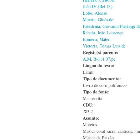
João IV (Rei D.)
Lobo, Alonso
Morata, Ginés de
Palestrina, Giovanni Pierluigi d
Rebelo, João Lourenço
Romero, Mateo
Victoria, Tomás Luis de
Registo(s) parente:
A.M. B-114.07.pc
Língua do texto:
Latim
Tipo de documento:
Livro de coro polifónico
Tipo de fonte:
Manuscrita
CDU:
783.2
Assunto:
Motetos
Música coral sacra, cânticos, hi
Música da Paixão