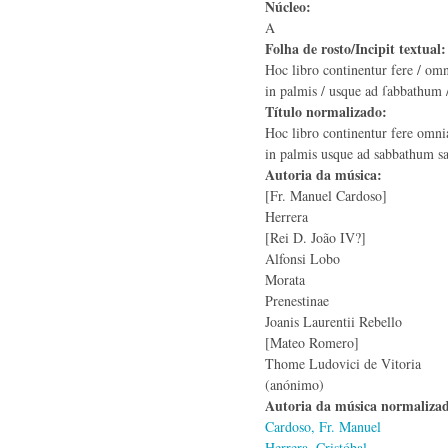
Núcleo:
A
Folha de rosto/Incipit textual
Hoc libro continentur fere / omn
in palmis / usque ad ſabbathum /
Título normalizado:
Hoc libro continentur fere omni
in palmis usque ad sabbathum s
Autoria da música:
[Fr. Manuel Cardoso]
Herrera
[Rei D. João IV?]
Alfonsi Lobo
Morata
Prenestinae
Joanis Laurentii Rebello
[Mateo Romero]
Thome Ludovici de Vitoria
(anónimo)
Autoria da música normaliza
Cardoso, Fr. Manuel
Herrera, Cristóbal