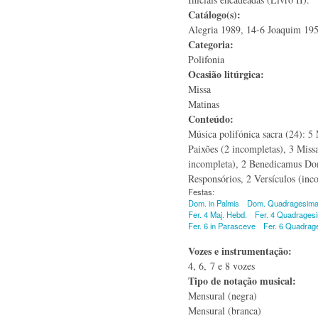
Catálogo(s):
Alegria 1989, 14-6 Joaquim 19
Categoria:
Polifonia
Ocasião litúrgica:
Missa
Matinas
Conteúdo:
Música polifónica sacra (24): 5
Paixões (2 incompletas), 3 Missa
incompleta), 2 Benedicamus Do
Responsórios, 2 Versículos (inc
Festas:
Dom. in Palmis
Dom. Quadragesim
Fer. 4 Maj. Hebd.
Fer. 4 Quadrages
Fer. 6 in Parasceve
Fer. 6 Quadrag
Vozes e instrumentação:
4, 6, 7 e 8 vozes
Tipo de notação musical:
Mensural (negra)
Mensural (branca)