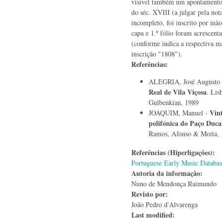
visível também um apontamento
do séc. XVIII (a julgar pela not
incompleto, foi inscrito por mã
capa e 1.º fólio foram acrescent
(conforme indica a respectiva m
inscrição "1808").
Referências:
ALEGRIA, José Augusto
Real de Vila Viçosa
. Lis
Gulbenkian, 1989
Vint
JOAQUIM, Manuel -
polifónica do Paço Duca
Ramos, Afonso & Moita,
Referências (Hiperligações):
Portuguese Early Music Databas
Autoria da informação:
Nuno de Mendonça Raimundo
Revisto por:
João Pedro d'Alvarenga
Last modified: