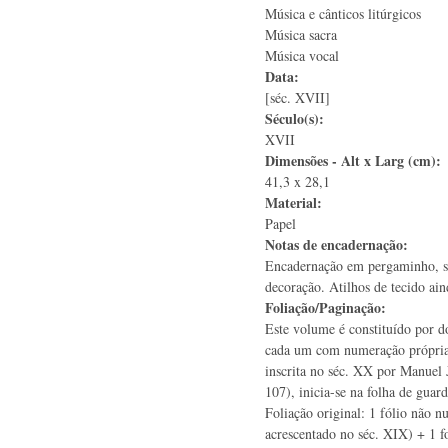
Música e cânticos litúrgicos
Música sacra
Música vocal
Data:
[séc. XVII]
Século(s):
XVII
Dimensões - Alt x Larg (cm):
41,3 x 28,1
Material:
Papel
Notas de encadernação:
Encadernação em pergaminho, s
decoração. Atilhos de tecido ai
Foliação/Paginação:
Este volume é constituído por do
cada um com numeração própria
inscrita no séc. XX por Manuel
107), inicia-se na folha de guard
Foliação original: 1 fólio não 
acrescentado no séc. XIX) + 1 fo