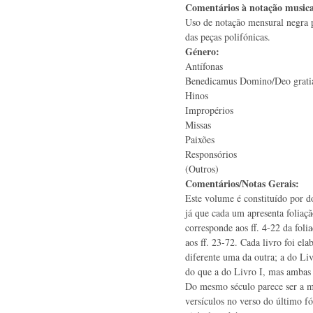
Comentários à notação music
Uso de notação mensural negra 
das peças polifónicas.
Género:
Antífonas
Benedicamus Domino/Deo grat
Hinos
Impropérios
Missas
Paixões
Responsórios
(Outros)
Comentários/Notas Gerais:
Este volume é constituído por do
já que cada um apresenta foliaçã
corresponde aos ff. 4-22 da foli
aos ff. 23-72. Cada livro foi el
diferente uma da outra; a do Li
do que a do Livro I, mas ambas 
Do mesmo século parece ser a m
versículos no verso do último fó