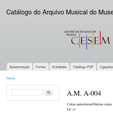
Ski
mai
Catálogo do Arquivo Musical do Mus
con
CESEM
Apresentação
Fontes
Entidades
Catálogo PDF
Ligações
Main menu
Home
You are here
A.M. A-004
Search form
Search
Cotas anteriores/Outras cotas
MJ 10